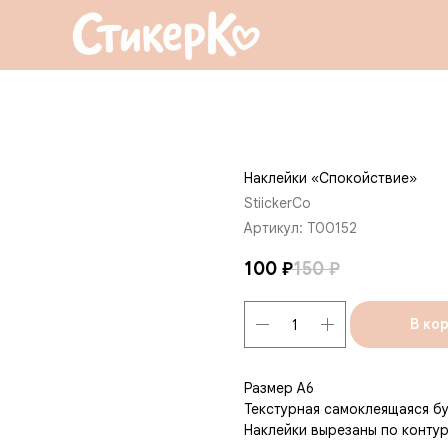
Наклейки «Спокойствие»
StiickerCo
Артикул:
T00152
100
₽
150
₽
В ко
Размер А6
Текстурная самоклеящаяся б
Наклейки вырезаны по конту